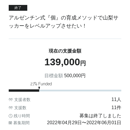
終了
アルゼンチン式『個』の育成メソッドで山梨サ
ッカーをレベルアップさせたい！
現在の支援金額
139,000
円
目標金額
500,000
円
27
% Funded
11
人
支援者数
11
件
支援数
募集は終了しました
残り時間
2022年04月29日
〜
2022年06月01日
募集期間