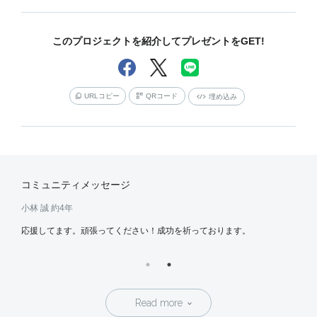
このプロジェクトを紹介してプレゼントをGET!
URLコピー
QRコード
埋め込み
コミュニティメッセージ
小林 誠
約4年
さと
してい
応援してます。頑張ってください！成功を祈っております。
お礼
ます
Read more