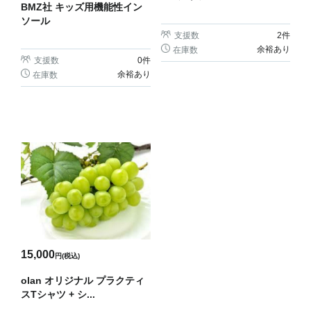
BMZ社 キッズ用機能性イン
ソール
支援数
2
件
余裕あり
在庫数
支援数
0
件
余裕あり
在庫数
15,000
円(税込)
olan オリジナル プラクティ
スTシャツ + シ...