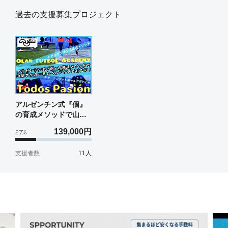
過去の支援募集プロジェクト
アルゼンチン式『個』
の育成メソッドで山梨
サッカーをレベルアッ
139,000
円
27
%
プさせたい！
支援者数
11
人