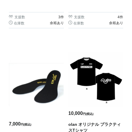
支援数
3
件
支援数
4
件
余裕あり
余裕あり
在庫数
在庫数
10,000
円(税込)
7,000
olan オリジナル プラクティ
円(税込)
スTシャツ