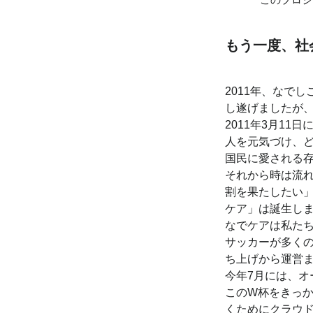
もう一度、社
2011年、なで
し遂げましたが
2011年3月1
人を元気づけ、
国民に愛される
それから時は流
割を果たしたい」
ケア」は誕生し
なでケアは私た
サッカーが多く
ち上げから運営
今年7月には、
このW杯をきっ
くためにクラウド