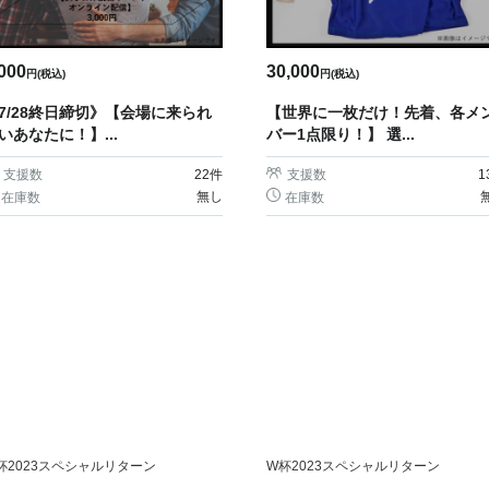
000
30,000
円(税込)
円(税込)
7/28終日締切》【会場に来られ
【世界に一枚だけ！先着、各メ
いあなたに！】...
バー1点限り！】 選...
支援数
22
件
支援数
1
無し
在庫数
在庫数
杯2023スペシャルリターン
W杯2023スペシャルリターン