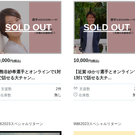
SOLD OUT
SOLD OUT
0,000
10,000
円(税込)
円(税込)
熊谷紗希選手とオンラインで1対
【近賀 ゆかり選手とオンライン
で話せる大チャン...
1対1で話せる大チ...
支援数
2
件
支援数
無し
在庫数
在庫数
杯2023スペシャルリターン
W杯2023スペシャルリターン