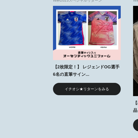
W杯2023スペシャルリターン
W
【2枚限定！】 レジェンドOG選手
6名の直筆サイン...
イチオシ★リターンをみる
【
品