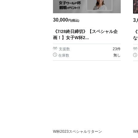
30,000
3,
円(税込)
《7/28終日締切》【スペシャル企
《
画！】女子W杯2...
な
支援数
23
件
無し
在庫数
W杯2023スペシャルリターン
W