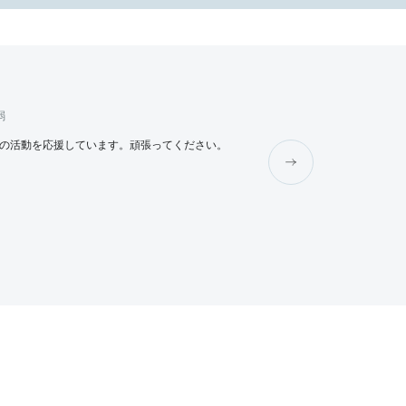
弱
Beeeee
3年弱
の活動を応援しています。頑張ってください。
W杯での頑張りにとても感動し
これまで以上に夢や希望に溢れ
ています♪