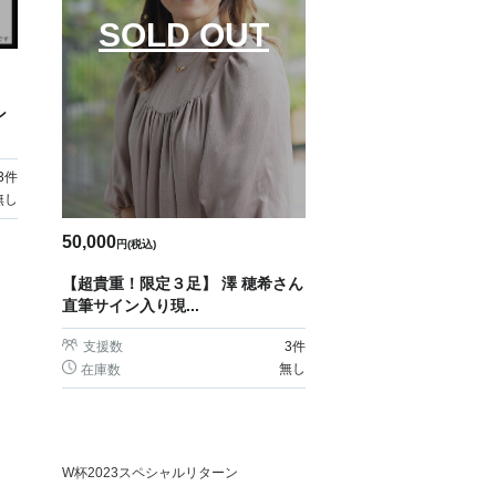
SOLD OUT
ン
3
件
無し
50,000
円(税込)
【超貴重！限定３足】 澤 穂希さん
直筆サイン入り現...
支援数
3
件
無し
在庫数
W杯2023スペシャルリターン