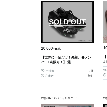
SOLD OUT
1
20,000
円(税込)
【
【世界に一足だけ！先着、各メン
1
バー1点限り！】 選...
支援数
7
件
無し
在庫数
W杯2023スペシャルリターン
W