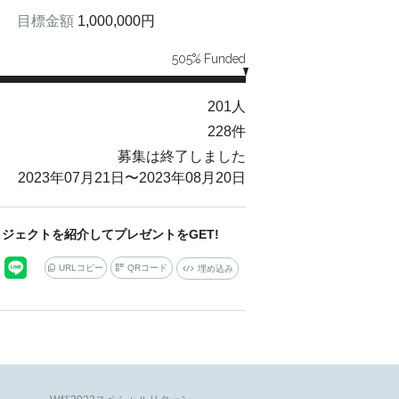
目標金額
1,000,000
円
505
% Funded
201
人
228
件
募集は終了しました
2023年07月21日
〜
2023年08月20日
ジェクトを紹介してプレゼントをGET!
URLコピー
QRコード
埋め込み