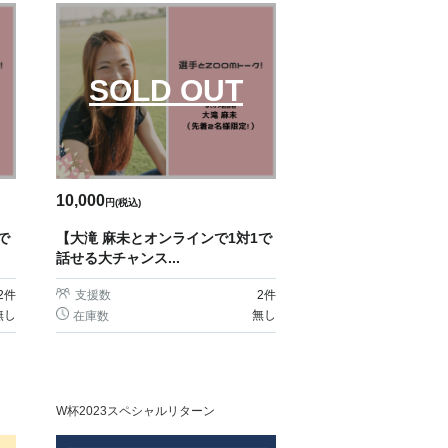
SOLD OUT
10,000
円(税込)
で
【大滝 麻未とオンラインで1対1で
話せる大チャンス...
2
件
支援数
2
件
無し
無し
在庫数
W杯2023スペシャルリターン