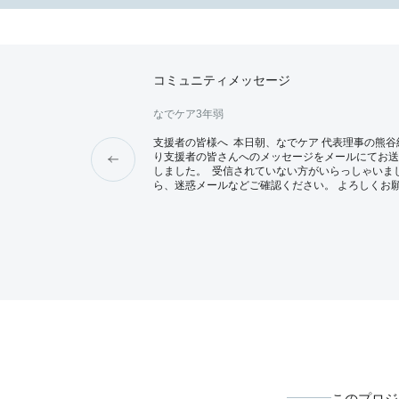
コミュニティメッセージ
なでケア
3年弱
みにしています。
支援者の皆様へ 本日朝、なでケア 代表理事の熊谷
り支援者の皆さんへのメッセージをメールにてお送
しました。 受信されていない方がいらっしゃいま
ら、迷惑メールなどご確認ください。 よろしくお
たします。 送信先はinfo@nadecare.jp となります
でケア 事務局
このプロジ