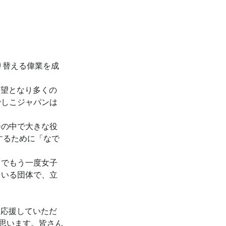
り替える偉業を成
希望となり多くの
でしこジャパンは
会の中で大きな役
するために「なで
とでもう一度女子
ている団体で、立
、応援していただ
と思います。皆さん