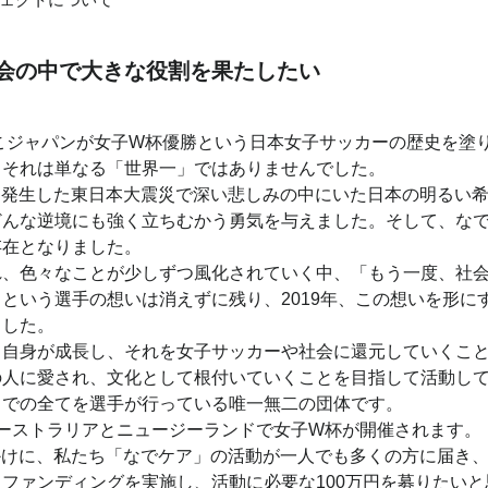
会の中で大きな役割を果たしたい
しこジャパンが女子W杯優勝という日本女子サッカーの歴史を塗
、それは単なる「世界一」ではありませんでした。
1日に発生した東日本大震災で深い悲しみの中にいた日本の明るい
どんな逆境にも強く立ちむかう勇気を与えました。そして、な
存在となりました。
れ、色々なことが少しずつ風化されていく中、「もう一度、社
という選手の想いは消えずに残り、2019年、この想いを形に
ました。
ち自身が成長し、それを女子サッカーや社会に還元していくこ
の人に愛され、文化として根付いていくことを目指して活動し
までの全てを選手が行っている唯一無二の団体です。
オーストラリアとニュージーランドで女子W杯が開催されます。
かけに、私たち「なでケア」の活動が一人でも多くの方に届き
ファンディングを実施し、活動に必要な100万円を募りたい