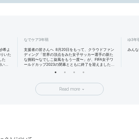
なでケア
3年弱
ゆ
3年
紗希よ
支援者の皆さんへ 8月20日をもって、クラウドファン
みんな
りいた
ディング「世界の頂点をみた女子サッカー選手の新た
した
な挑戦〜なでしこ旋風をもう一度〜」が、FIFA女子ワ
願いい
ールドカップ2023の閉幕とともに終了を迎えました。
。 な
当プロジェクトにご支援いただいた皆さん、本当にあ
りがとうございました。 集まった支援総額は
5,027,500円と、目標金額の100万円を大きく上回る額
を皆さんにご支援いただきました。 当クラファンを通
Read more
じて、改めて本当に多くの方々が女子サッカーを応援
してくださっていることを実感することができたこと
が、私たち選手に取って大きな力となりました。 私
たちに託された皆さんの「想い」は、必ず女子サッカ
ーの更なる発展や、社会課題の解決といった形で還元
していきます。 今回新たにできたコミュニティーを
大切に、これからも私たち選手と一緒に女子サッカー
を盛り上げていきましょう！ 改めまして、皆さんの
温かいご支援、心より御礼申し上げます。
ェクトについて