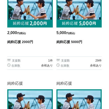
2,000
5,000
円(税込)
円(税込)
純粋応援 2000円
純粋応援 5000円
支援数
1
件
支援数
29
件
余裕あり
余裕あり
在庫数
在庫数
純粋応援
純粋応援