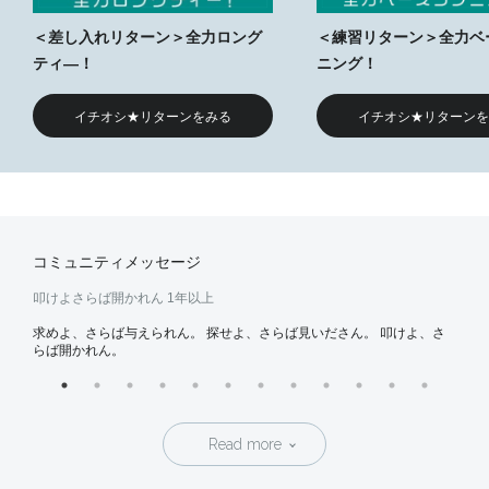
＜差し入れリターン＞全力ロング
＜練習リターン＞全力ベ
ティ―！
ニング！
イチオシ★リターンをみる
イチオシ★リターンを
コミュニティメッセージ
叩けよさらば開かれん
1年以上
はま
求めよ、さらば与えられん。 探せよ、さらば見いださん。 叩けよ、さ
微力
らば開かれん。
Read more