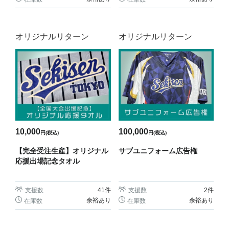
オリジナルリターン
オリジナルリターン
10,000
100,000
円(税込)
円(税込)
【完全受注生産】オリジナル
サブユニフォーム広告権
応援出場記念タオル
支援数
41
件
支援数
2
件
余裕あり
余裕あり
在庫数
在庫数