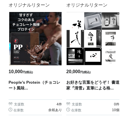
オリジナルリターン
オリジナルリターン
10,000
20,000
円(税込)
円(税込)
People’s Protein（チョコレ
お好きな言葉をどうぞ！ 書道
ート風味...
家『清雪』直筆による格...
支援数
4
件
支援数
0
件
余裕あり
10個
在庫数
在庫数