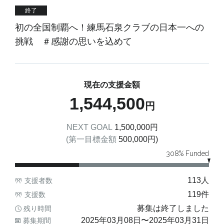
終了
初の全国制覇へ！練馬石泉クラブの日本一への
挑戦 ＃感謝の思いを込めて
現在の支援金額
1,544,500
円
NEXT GOAL
1,500,000
円
(第一目標金額
500,000
円)
308
% Funded
113
人
支援者数
119
件
支援数
募集は終了しました
残り時間
2025年03月08日
〜
2025年03月31日
募集期間