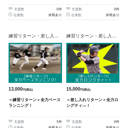
支援数
0
件
支援数
0
件
余裕あり
余裕あり
在庫数
在庫数
練習リターン・差し入れ
練習リターン・差し入れ
リターン
リターン
13,000
15,000
円(税込)
円(税込)
＜練習リターン＞全力ベース
＜差し入れリターン＞全力ロ
ランニング！
ングティ―！
支援数
5
件
支援数
0
件
余裕あり
余裕あり
在庫数
在庫数