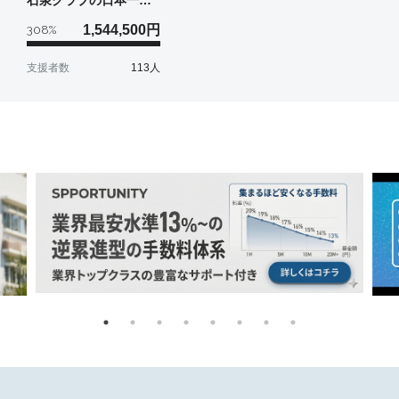
の挑戦 ＃感謝の思い
1,544,500
円
308
%
を込めて
支援者数
113
人