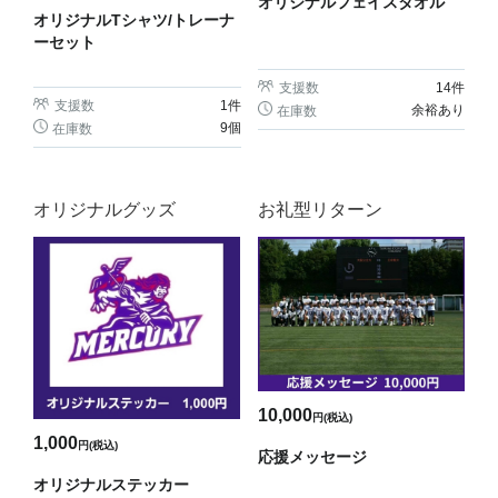
オリジナルフェイスタオル
オリジナルTシャツ/トレーナ
ーセット
支援数
14
件
支援数
1
件
余裕あり
在庫数
9個
在庫数
オリジナルグッズ
お礼型リターン
10,000
円(税込)
1,000
円(税込)
応援メッセージ
オリジナルステッカー