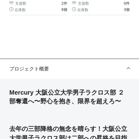
支援数
2
件
支援数
0
件
8個
3個
在庫数
在庫数
プロジェクト概要
Mercury 大阪公立大学男子ラクロス部 ２
部奪還へ〜野心を抱き、限界を超えろ〜
去年の三部降格の無念を晴らす！大阪公立
大学男子ラクロス部は二部への昇格を目指