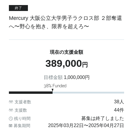
終了
Mercury 大阪公立大学男子ラクロス部 ２部奪還
へ〜野心を抱き、限界を超えろ〜
現在の支援金額
389,000
円
目標金額
1,000,000
円
38
% Funded
38
人
支援者数
44
件
支援数
募集は終了しました
残り時間
2025年03月22日
〜
2025年04月27日
募集期間