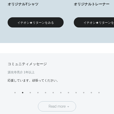
オリジナルTシャツ
オリジナルトレーナー
イチオシ★リターンをみる
イチオシ★リターンを
コミュニティメッセージ
源光寺亮介
1年以上
そー
応援しています。頑張ってください。
応援
Read more