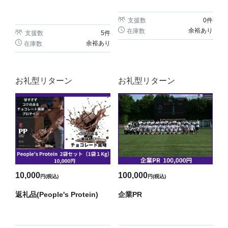
支援数
0
件
余裕あり
在庫数
支援数
5
件
余裕あり
在庫数
お礼型リターン
お礼型リターン
10,000
100,000
円(税込)
円(税込)
返礼品(People's Protein)
企業PR