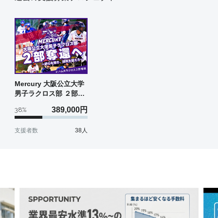
Mercury 大阪公立大学
男子ラクロス部 ２部奪
還へ〜野心を抱き、限
389,000
円
38
%
界を超えろ〜
支援者数
38
人