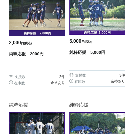
5,000
円(税込)
2,000
円(税込)
純粋応援 5,000円
純粋応援 2000円
支援数
3
件
支援数
2
件
余裕あり
在庫数
余裕あり
在庫数
純粋応援
純粋応援