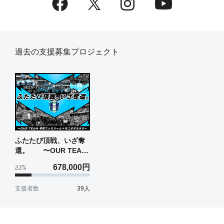
過去の支援募集プロジェクト
ふたたび頂戦、いざ奪
還。 〜OUR TEAM
学芸ファミリーとトモ
678,000
円
22
%
ニタタカオウ〜
支援者数
39
人