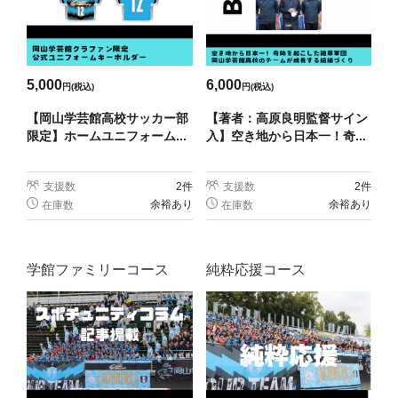
5,000
6,000
円(税込)
円(税込)
【岡山学芸館高校サッカー部
【著者：高原良明監督サイン
限定】ホームユニフォーム...
入】空き地から日本一！奇...
支援数
2
件
支援数
2
件
余裕あり
余裕あり
在庫数
在庫数
学館ファミリーコース
純粋応援コース