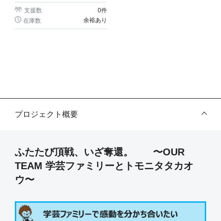
支援数
0
件
余裕あり
在庫数
プロジェクト概要
ふたたび頂戦、いざ奪還。 〜OUR
TEAM 学芸ファミリーとトモニタタカオ
ウ〜