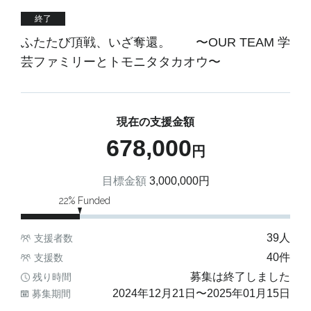
終了
ふたたび頂戦、いざ奪還。 〜OUR TEAM 学
芸ファミリーとトモニタタカオウ〜
現在の支援金額
678,000
円
目標金額
3,000,000
円
22
% Funded
39
人
支援者数
40
件
支援数
募集は終了しました
残り時間
2024年12月21日
〜
2025年01月15日
募集期間