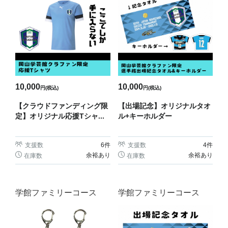
10,000
10,000
円(税込)
円(税込)
【クラウドファンディング限
【出場記念】オリジナルタオ
定】オリジナル応援Tシャ...
ル+キーホルダー
支援数
6
件
支援数
4
件
余裕あり
余裕あり
在庫数
在庫数
学館ファミリーコース
学館ファミリーコース