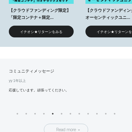
【クラウドファンディング限定】
【クラウドファンディン
「限定コンテナ＋限定...
オーセンティックユニ...
イチオシ★リターンをみる
イチオシ★リターンを
コミュニティメッセージ
yy
1年以上
serai
応援しています。頑張ってください。
これ
Read more