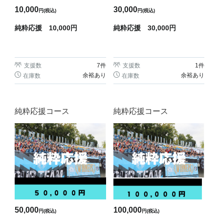
10,000
30,000
円(税込)
円(税込)
純粋応援 10,000円
純粋応援 30,000円
支援数
7
件
支援数
1
件
余裕あり
余裕あり
在庫数
在庫数
純粋応援コース
純粋応援コース
50,000
100,000
円(税込)
円(税込)