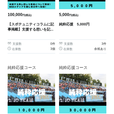
100,000
5,000
円(税込)
円(税込)
【スポテュニティコラムに記
純粋応援 5,000円
事掲載】支援する想いを記...
支援数
0
件
支援数
3
件
3個
余裕あり
在庫数
在庫数
純粋応援コース
純粋応援コース