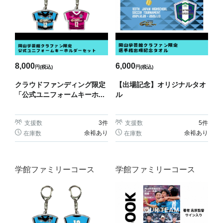
8,000
6,000
円(税込)
円(税込)
クラウドファンディング限定
【出場記念】オリジナルタオ
「公式ユニフォームキーホ...
ル
支援数
3
件
支援数
5
件
余裕あり
余裕あり
在庫数
在庫数
学館ファミリーコース
学館ファミリーコース