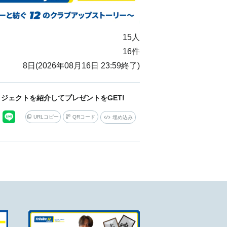
15
人
16
件
8
日(
2026年08月16日 23:59
終了)
ジェクトを紹介してプレゼントをGET!
URLコピー
QRコード
埋め込み