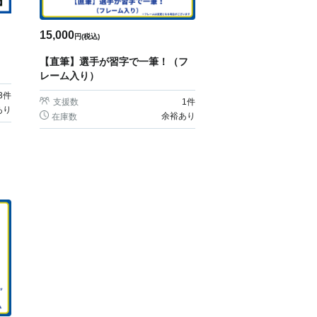
15,000
円(税込)
【直筆】選手が習字で一筆！（フ
レーム入り）
3
件
支援数
1
件
あり
余裕あり
在庫数