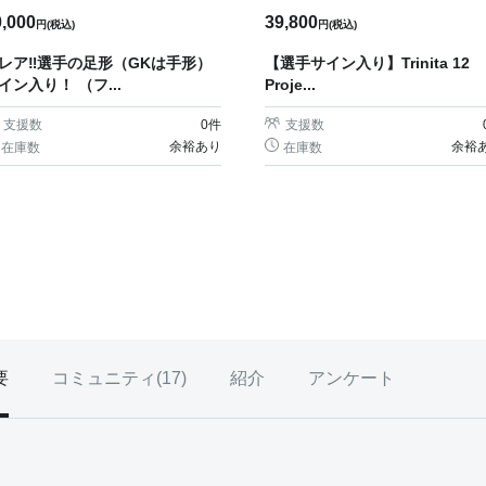
0,000
39,800
円(税込)
円(税込)
レア‼選手の足形（GKは手形）
【選手サイン入り】Trinita 12
イン入り！ （フ...
Proje...
支援数
0
件
支援数
余裕あり
余裕
在庫数
在庫数
要
コミュニティ(
17
)
紹介
アンケート