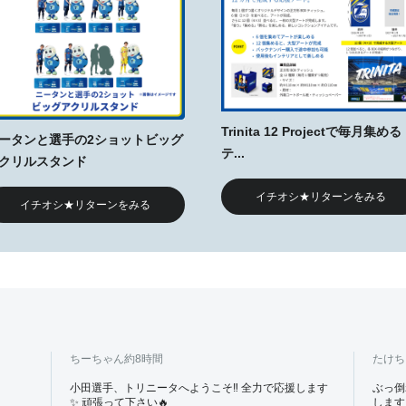
Trinita 12 Projectで毎月集める
ータンと選手の2ショットビッグ
テ...
クリルスタンド
イチオシ★リターンをみる
イチオシ★リターンをみる
ちーちゃん
約8時間
たけち
小田選手、トリニータへようこそ‼️ 全力で応援します
ぶっ倒
✨ 頑張って下さい🔥
します