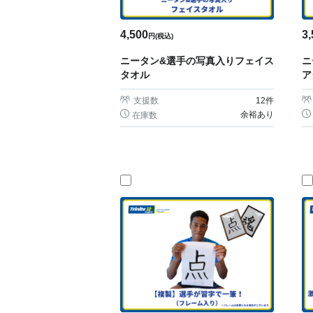
4,500
3,
円(税込)
ニータン&選手の写真入りフェイス
ニ
タオル
ア
支援数
12
件
余裕あり
在庫数