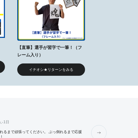
【直筆】選手が習字で一筆！（フ
レーム入り）
イチオシ★リターンをみる
ぃ
1日
みち
1日
れるまで頑張ってください。 ぶっ倒れるまで応援
応援しています。頑張ってくだ
！