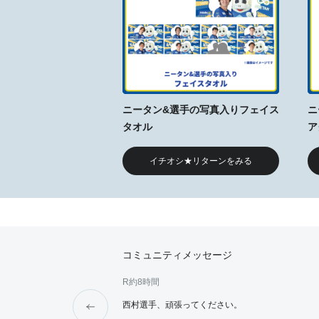
ニータン&選手の写真入りフェイス
ニ
タオル
ア
イチオシ★リターンをみる
コミュニティメッセージ
R
約8時間
てください。
西村選手、頑張ってください。