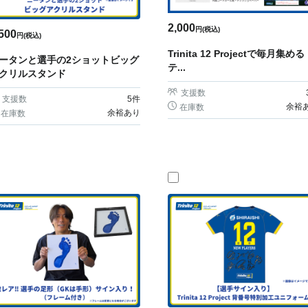
2,000
円(税込)
500
円(税込)
Trinita 12 Projectで毎月集める
ータンと選手の2ショットビッグ
テ...
クリルスタンド
支援数
支援数
5
件
余裕
在庫数
余裕あり
在庫数