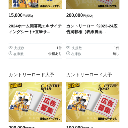
15,000
200,000
円(税込)
円(税込)
2024ホーム開幕戦エキサイテ
カントリーロード2023-24広
ィングシート+直筆サ...
告掲載権（表紙裏面...
支援数
1
件
支援数
1
件
余裕あり
無し
在庫数
在庫数
カントリーロード大予約
カントリーロード大予約
会
会
200,000
100,000