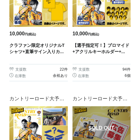
10,000
10,000
円(税込)
円(税込)
クラファン限定オリジナルT
【選手指定可！】ブロマイド
シャツ+直筆サイン入りカ...
+アクリルキーホルダー+...
支援数
22
件
支援数
94
件
余裕あり
6個
在庫数
在庫数
カントリーロード大予約
カントリーロード大予約
会
会
SOLD OUT