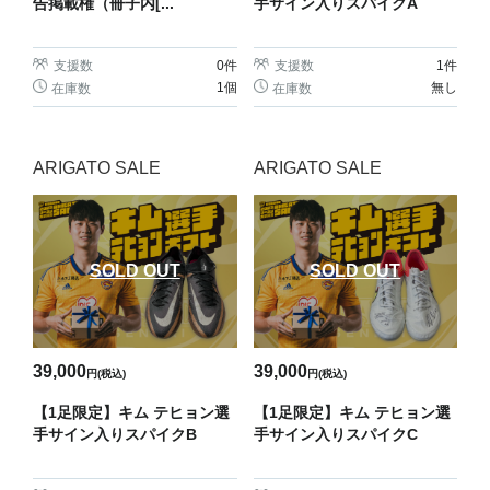
告掲載権（冊子内[...
手サイン入りスパイクA
支援数
0
件
支援数
1
件
1個
無し
在庫数
在庫数
ARIGATO SALE
ARIGATO SALE
SOLD OUT
SOLD OUT
39,000
39,000
円(税込)
円(税込)
【1足限定】キム テヒョン選
【1足限定】キム テヒョン選
手サイン入りスパイクB
手サイン入りスパイクC