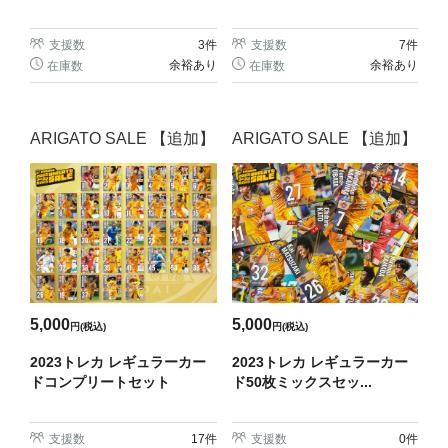
支援数
3
件
支援数
7
件
余裕あり
余裕あり
在庫数
在庫数
ARIGATO SALE 【追加】
ARIGATO SALE 【追加】
5,000
5,000
円(税込)
円(税込)
2023トレカ レギュラーカー
2023トレカ レギュラーカー
ドコンプリートセット
ド50枚ミックスセッ...
支援数
17
件
支援数
0
件