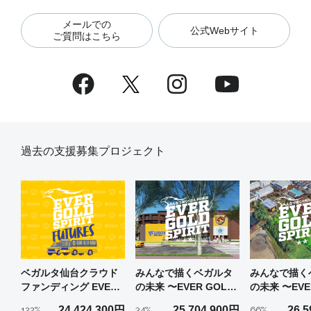
メールでの
公式Webサイト
ご質問はこちら
過去の支援募集プロジェクト
ベガルタ仙台クラウド
みんなで描くベガルタ
みんなで描く
ファンディング EVER
の未来 〜EVER GOLD
の未来 〜EVE
GOLD SPIRIT
SPIRIT〜 第2弾
SPIRIT〜
24,424,300
円
25,704,900
円
26,5
122
%
34
%
66
%