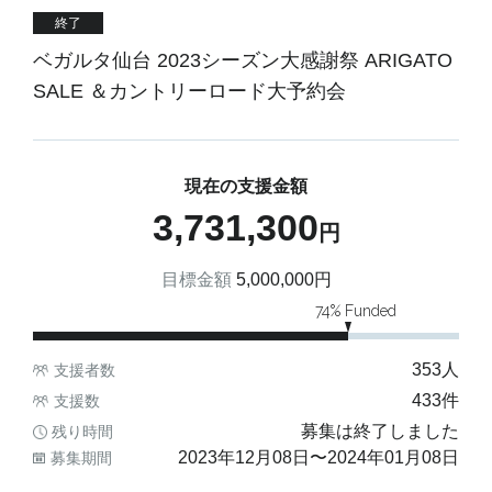
終了
ベガルタ仙台 2023シーズン大感謝祭 ARIGATO
SALE ＆カントリーロード大予約会
現在の支援金額
3,731,300
円
目標金額
5,000,000
円
74
% Funded
353
人
支援者数
433
件
支援数
募集は終了しました
残り時間
2023年12月08日
〜
2024年01月08日
募集期間