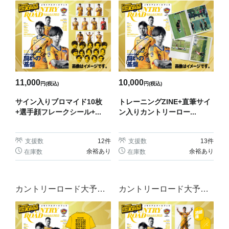
会
会
11,000
10,000
円(税込)
円(税込)
サイン入りブロマイド10枚
トレーニングZINE+直筆サイ
+選手顔フレークシール+...
ン入りカントリーロー...
支援数
12
件
支援数
13
件
余裕あり
余裕あり
在庫数
在庫数
カントリーロード大予約
カントリーロード大予約
会
会