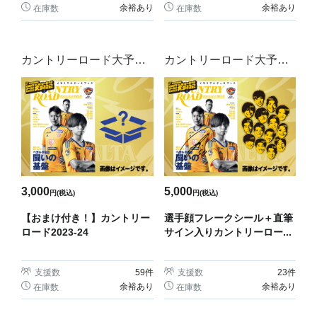
余裕あり
余裕あり
在庫数
在庫数
カントリーロード大予約
カントリーロード大予約
会
会
3,000
5,000
円(税込)
円(税込)
【おまけ付き！】カントリー
選手顔フレークシール＋直筆
ロード2023-24
サイン入りカントリーロー...
支援数
59
件
支援数
23
件
余裕あり
余裕あり
在庫数
在庫数