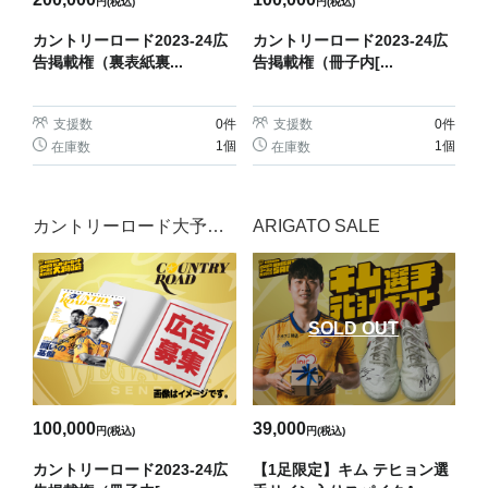
円(税込)
円(税込)
カントリーロード2023-24広
カントリーロード2023-24広
告掲載権（裏表紙裏...
告掲載権（冊子内[...
支援数
0
件
支援数
0
件
1個
1個
在庫数
在庫数
カントリーロード大予約
ARIGATO SALE
会
SOLD OUT
100,000
39,000
円(税込)
円(税込)
カントリーロード2023-24広
【1足限定】キム テヒョン選