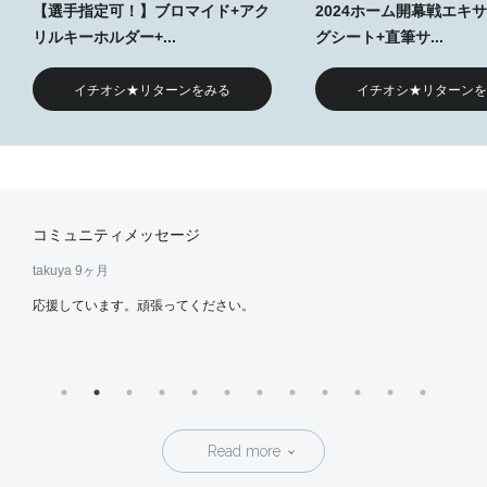
【選手指定可！】ブロマイド+アク
2024ホーム開幕戦エキ
リルキーホルダー+...
グシート+直筆サ...
イチオシ★リターンをみる
イチオシ★リターンを
コミュニティメッセージ
takuya
9ヶ月
てら
より
応援しています。頑張ってください。
応援
がとう
つい
だい
着
ー（総
記の特
トが先
Read more
合も、
安心く