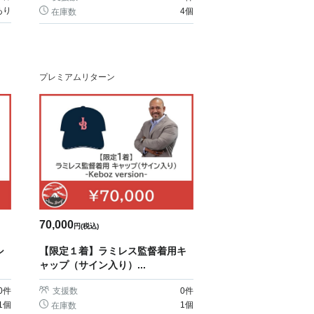
あり
4個
在庫数
プレミアムリターン
70,000
円(税込)
シ
【限定１着】ラミレス監督着用キ
ャップ（サイン入り）...
0
件
支援数
0
件
1個
1個
在庫数