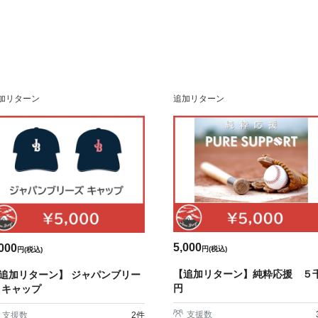
加リターン
追加リターン
5,000
000
円(税込)
円(税込)
【追加リターン】純粋応援 ５
追加リターン】 ジャパンブリー
円
 キャップ
支援数
支援数
2
件