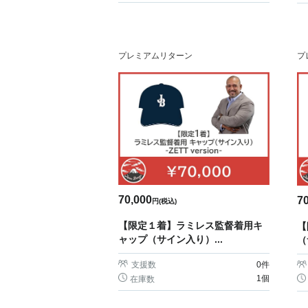
プレミアムリターン
プ
70,000
7
円(税込)
【限定１着】ラミレス監督着用キ
【
ャップ（サイン入り）...
（
支援数
0
件
1個
在庫数