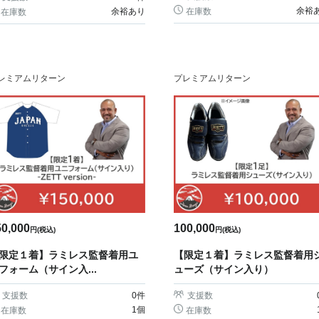
余裕
余裕あり
在庫数
在庫数
レミアムリターン
プレミアムリターン
100,000
50,000
円(税込)
円(税込)
【限定１着】ラミレス監督着用
限定１着】ラミレス監督着用ユ
ューズ（サイン入り）
フォーム（サイン入...
支援数
支援数
0
件
1個
在庫数
在庫数