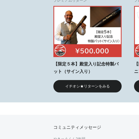
プレミアムリターン
プ
【限定５本】殿堂入り記念特製バ
【
ット（サイン入り）
ニ
イチオシ★リターンをみる
コミュニティメッセージ