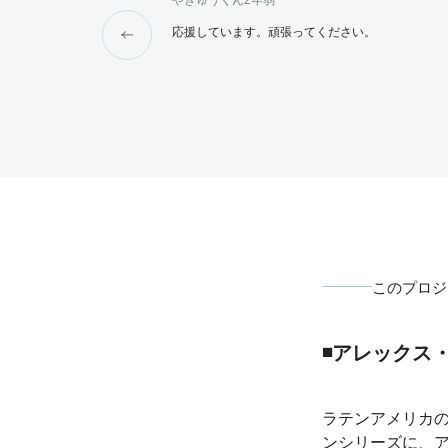
やきゅうくん
2年弱
ください。 冬馬ラミちゃん、
応援しています。頑張ってください。
このプロジ
◾️アレック
ラテンアメリカの
ンシリーズに、