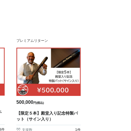
プレミアムリターン
500,000
円(税込)
千
【限定５本】殿堂入り記念特製バ
ット（サイン入り）
3
件
支援数
1
件