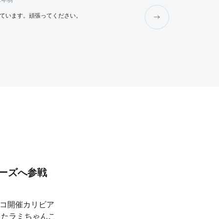
2年弱
yykk
2年弱
ています。頑張ってください。
PJTが上手くいきますように！
リーズへ参戦
シコ開催カリビア
したラミちゃんこ