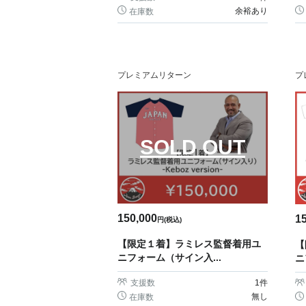
余裕あり
在庫数
プレミアムリターン
プ
SOLD OUT
150,000
1
円(税込)
【限定１着】ラミレス監督着用ユ
【
ニフォーム（サイン入...
ニ
支援数
1
件
無し
在庫数