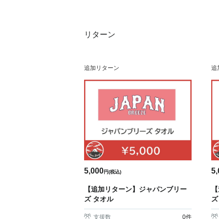
リターン
追加リターン
追
5,000
5,
円(税込)
【追加リターン】ジャパンブリー
【
ズ タオル
ズ
支援数
0
件