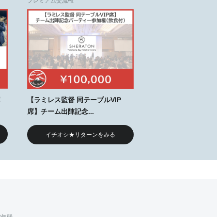
プレミアム交流権
！
【ラミレス監督 同テーブルVIP
席】チーム出陣記念...
イチオシ★リターンをみる