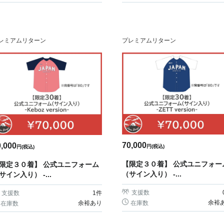
レミアムリターン
プレミアムリターン
70,000
0,000
円(税込)
円(税込)
【限定３０着】 公式ユニフォー
限定３０着】 公式ユニフォーム
（サイン入り） -...
サイン入り） -...
支援数
支援数
1
件
余裕
余裕あり
在庫数
在庫数