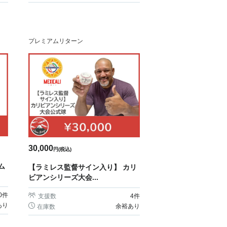
プレミアムリターン
30,000
円(税込)
ム
【ラミレス監督サイン入り】 カリ
ビアンシリーズ大会...
0
件
支援数
4
件
あり
余裕あり
在庫数