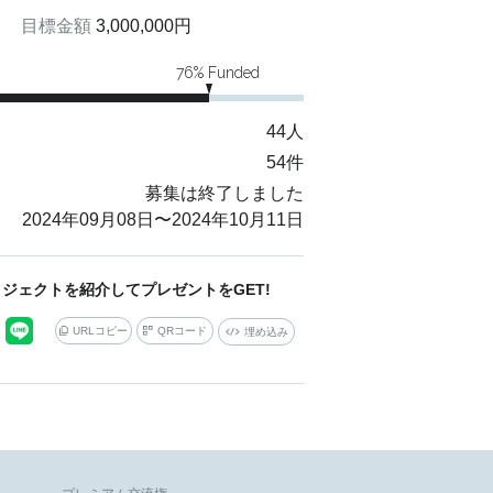
目標金額
3,000,000
円
76
% Funded
44
人
54
件
募集は終了しました
2024年09月08日
〜
2024年10月11日
ジェクトを紹介してプレゼントをGET!
URLコピー
QRコード
埋め込み