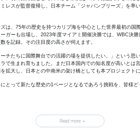
ラミレスが監督復帰し、日本チーム「ジャパンブリーズ」を率
ズは、75年の歴史を持つカリブ海を中心とした世界最初の国
ーガーも出場し、2023年度マイアミ開催決勝では、WBC決勝
員数を記録。その注目度の高さが伺えます。
コーチたちに国際舞台での活躍の場を提供したい。」という思
エラで生まれ育ちました。まだ日本国内での知名度が高いとは
知を拡大し、日本との中南米の架け橋としても本プロジェクト
ンにとって新たな歴史の1ページとなるであろう挑戦を、皆様ど
Read more