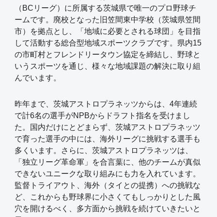
（BCリーグ）に所属する茨城県で唯一のプロ野球チ
ームです。廃校となった旧笠間東中学校（茨城県笠間
市）を拠点とし、「地域に必要とされる球団」を目指
して活動する総合型地域スポーツクラブです。県内15
の市町村とフレンドリータウン協定を締結し、野球と
いうスポーツを通じ、様々な地域課題の解決に取り組
んでいます。
昨年まで、茨城アストロプラネッツからは、4年連続
で計6名の選手がNPBからドラフト指名を受けまし
た。国内だけにとどまらず、茨城アストロプラネッツ
で育った選手の中には、海外リーグに挑戦する選手も
多くいます。さらに、茨城アストロプラネッツは、
「独立リーグ革命軍」を合言葉に、他のチームが真似
できないユニークな取り組みにも力を入れています。
監督トライアウト、海外（タイとの提携）への挑戦な
ど、これからも野球界に小さくてもしっかりとした風
穴を開けるべく、多方面から挑戦を続けていきたいと