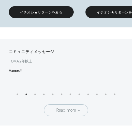
イチオシ★リターンをみる
イチオシ★リターンを
コミュニティメッセージ
TOMA
2年以上
taka
〜日
Vamos!!
応援
て、本
きまし
ていた
向け
いま
Read more
アップ
してい
き、選