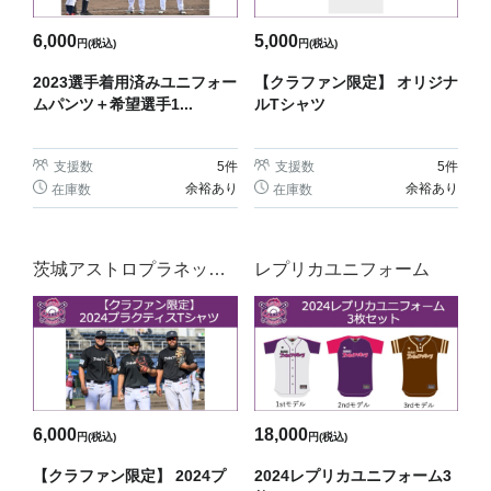
6,000
5,000
円(税込)
円(税込)
2023選手着用済みユニフォー
【クラファン限定】 オリジナ
ムパンツ＋希望選手1...
ルTシャツ
支援数
5
件
支援数
5
件
余裕あり
余裕あり
在庫数
在庫数
茨城アストロプラネッツT
レプリカユニフォーム
シャツ
6,000
18,000
円(税込)
円(税込)
【クラファン限定】 2024プ
2024レプリカユニフォーム3