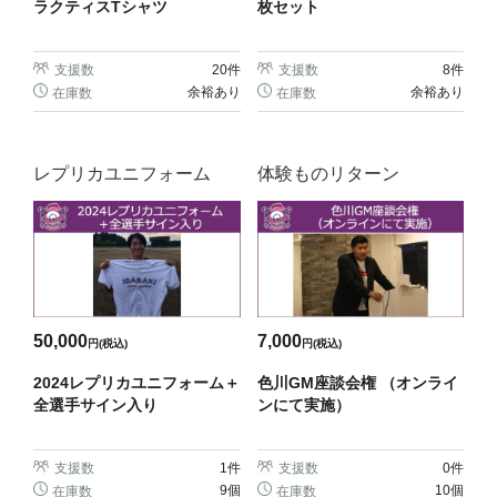
ラクティスTシャツ
枚セット
支援数
20
件
支援数
8
件
余裕あり
余裕あり
在庫数
在庫数
レプリカユニフォーム
体験ものリターン
50,000
7,000
円(税込)
円(税込)
2024レプリカユニフォーム＋
色川GM座談会権 （オンライ
全選手サイン入り
ンにて実施）
支援数
1
件
支援数
0
件
9個
10個
在庫数
在庫数