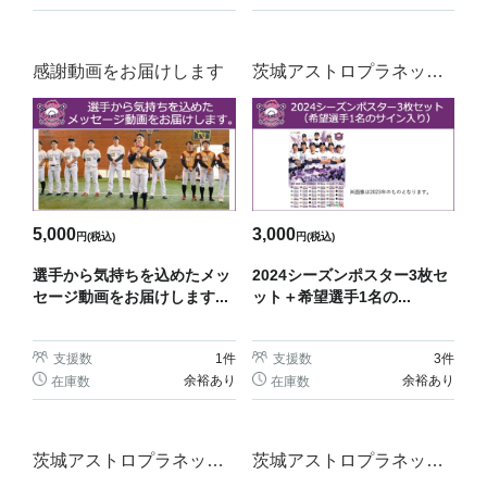
感謝動画をお届けします
茨城アストロプラネッツ
グッズ
5,000
3,000
円(税込)
円(税込)
選手から気持ちを込めたメッ
2024シーズンポスター3枚セ
セージ動画をお届けします...
ット＋希望選手1名の...
支援数
1
件
支援数
3
件
余裕あり
余裕あり
在庫数
在庫数
茨城アストロプラネッツ
茨城アストロプラネッツ
グッズ
グッズ