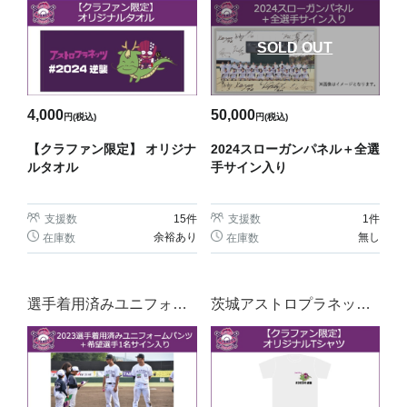
SOLD OUT
4,000
50,000
円(税込)
円(税込)
【クラファン限定】 オリジナ
2024スローガンパネル＋全選
ルタオル
手サイン入り
支援数
15
件
支援数
1
件
余裕あり
無し
在庫数
在庫数
選手着用済みユニフォー
茨城アストロプラネッツT
ムパンツ
シャツ