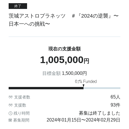
終了
茨城アストロプラネッツ ＃『2024の逆襲』〜
日本一への挑戦〜
現在の支援金額
1,005,000
円
目標金額
1,500,000
円
67
% Funded
65
人
支援者数
93
件
支援数
募集は終了しました
残り時間
2024年01月15日
〜
2024年02月29日
募集期間