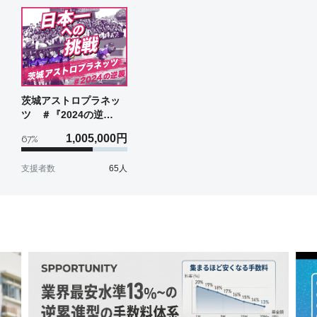
茨城アストロプラネッ
ツ ＃『2024の逆
襲』〜日本一への挑
1,005,000
円
67
%
戦〜
支援者数
65
人