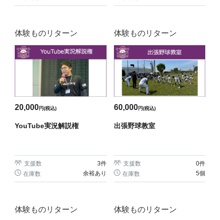
体験ものリターン
体験ものリターン
20,000
60,000
円(税込)
円(税込)
YouTube実況解説権
出張野球教室
支援数
3
件
支援数
0
件
余裕あり
5個
在庫数
在庫数
体験ものリターン
体験ものリターン