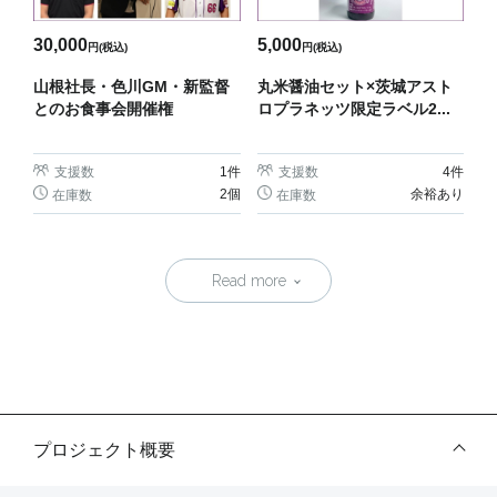
30,000
5,000
円(税込)
円(税込)
山根社長・色川GM・新監督
丸米醤油セット×茨城アスト
とのお食事会開催権
ロプラネッツ限定ラベル2...
支援数
1
件
支援数
4
件
2個
余裕あり
在庫数
在庫数
Read more
プロジェクト概要