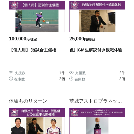
100,000
25,000
円(税込)
円(税込)
【個人用】 冠試合主催権
色川GM生解説付き観戦体験
支援数
1
件
支援数
2
件
2個
3個
在庫数
在庫数
体験ものリターン
茨城アストロプラネッツ×
飲食物