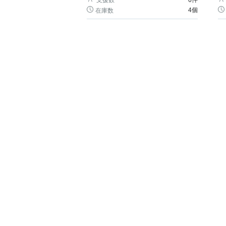
支援数
6
件
4個
在庫数