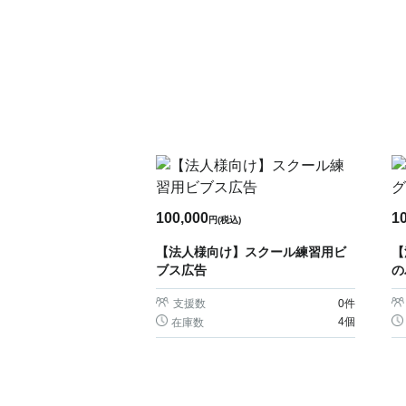
100,000
1
円(税込)
【法人様向け】スクール練習用ビ
【
ブス広告
の
支援数
0
件
4個
在庫数