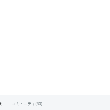
要
コミュニティ(
60
)