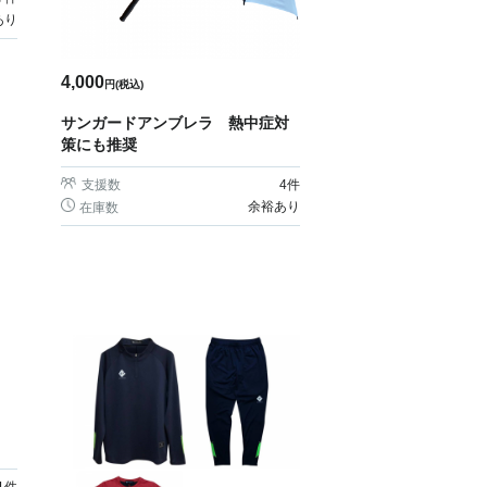
あり
4,000
円(税込)
サンガードアンブレラ 熱中症対
策にも推奨
支援数
4
件
余裕あり
在庫数