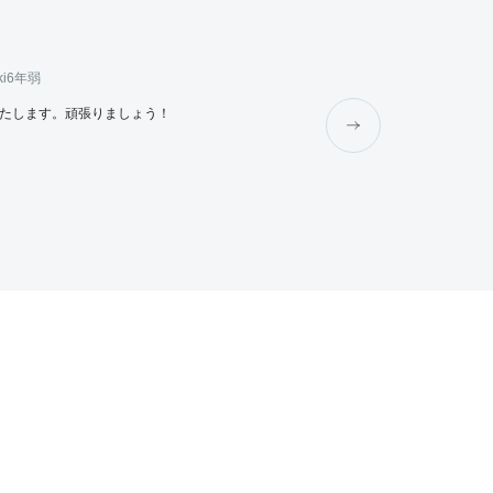
i
6年弱
上月翔聖
6年弱
たします。頑張りましょう！
頑張ってください！