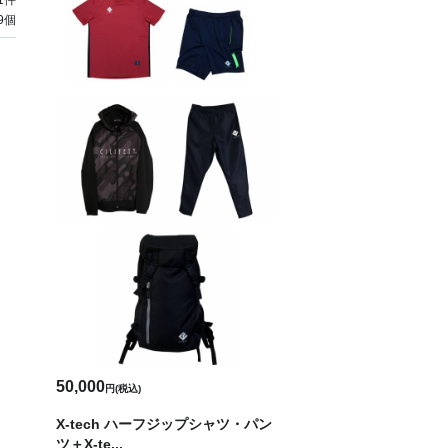
1
件
9個
50,000
円(税込)
X-tech ハーフジップシャツ・パン
ツ＋X-te...