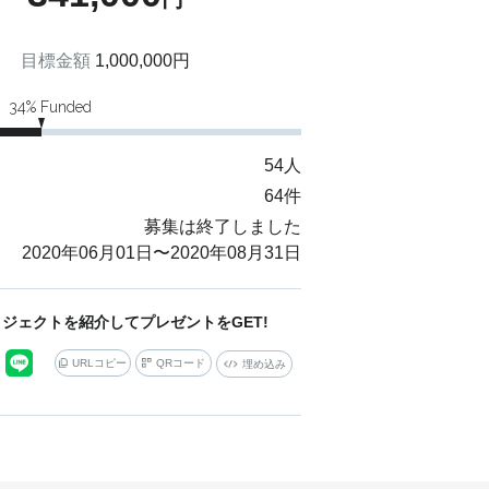
目標金額
1,000,000
円
34
% Funded
54
人
64
件
募集は終了しました
2020年06月01日
〜
2020年08月31日
ジェクトを紹介してプレゼントをGET!
URLコピー
QRコード
埋め込み