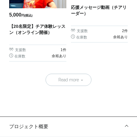
応援メッセージ動画（チアリ
ーダー）
5,000
円(税込)
【20名限定】チア体験レッス
支援数
2
件
ン（オンライン開催）
余裕あり
在庫数
支援数
1
件
余裕あり
在庫数
Read more
プロジェクト概要