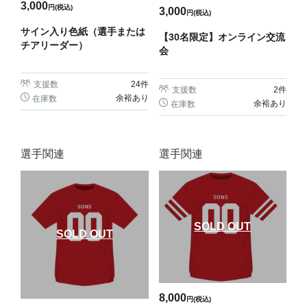
3,000
円(税込)
3,000
円(税込)
サイン入り色紙（選手または
【30名限定】オンライン交流
チアリーダー）
会
支援数
24
件
支援数
2
件
余裕あり
在庫数
余裕あり
在庫数
選手関連
選手関連
SOLD OUT
SOLD OUT
8,000
円(税込)