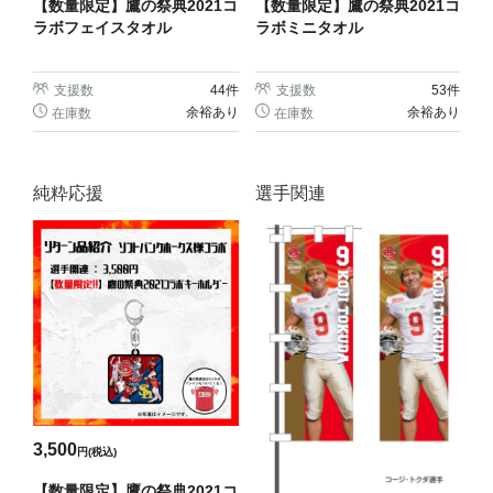
【数量限定】鷹の祭典2021コ
【数量限定】鷹の祭典2021コ
ラボミニタオル
ラボフェイスタオル
支援数
53
件
支援数
44
件
余裕あり
余裕あり
在庫数
在庫数
純粋応援
選手関連
3,500
円(税込)
【数量限定】鷹の祭典2021コ