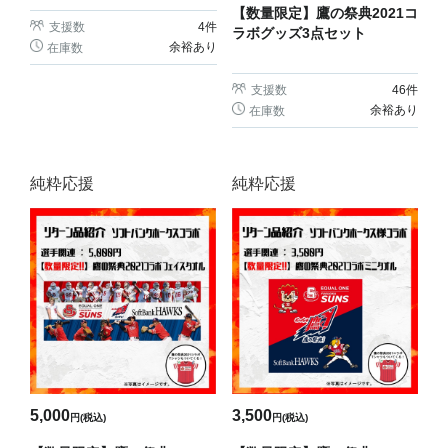
【数量限定】鷹の祭典2021コ
支援数
4
件
ラボグッズ3点セット
余裕あり
在庫数
支援数
46
件
余裕あり
在庫数
純粋応援
純粋応援
3,500
5,000
円(税込)
円(税込)