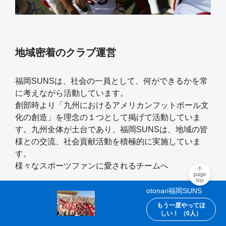
地域密着のクラブ運営
福岡SUNSは、社会の一員として、何ができるかを常
に考えながら活動しています。
創部時より「九州におけるアメリカンフットボール文
化の創造」を理念の１つとして掲げて活動していま
す。九州全体が土台であり、福岡SUNSは、地域の皆
様との交流、社会貢献活動を積極的に実施していま
す。
様々なスポーツファンに愛されるチームへ
otonari福岡SUNS
2020年4月にはタレントで元芸人である、「ブルゾン
ちえみwithB」で一世を風靡した「コージ・トクダ」
もう一度やってほ
しい！ （
0
人）
と契約。また、プロアメリカンフットボール選手で現