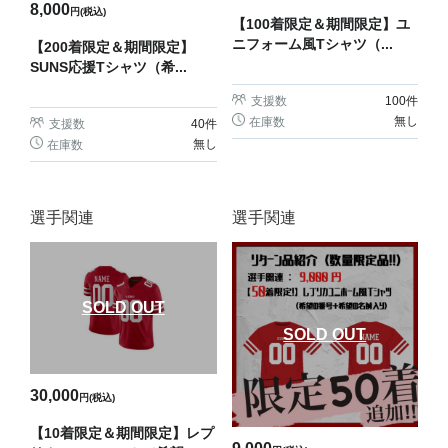
8,000
円(税込)
【100着限定＆期間限定】ユ
ニフォーム風Tシャツ（...
【200着限定＆期間限定】
SUNS応援Tシャツ（希...
支援数
100
件
無し
在庫数
支援数
40
件
無し
在庫数
選手関連
選手関連
SOLD OUT
SOLD OUT
30,000
円(税込)
【10着限定＆期間限定】レプ