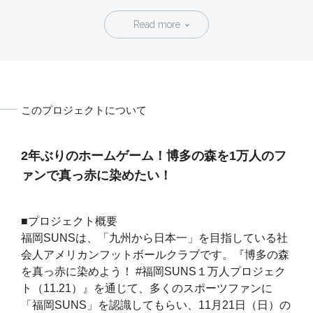
ができました。大きな目標達成にあたり、皆さまにご支援いただけた事
はかけがえのない喜びと、スタッフ一同感謝の気持ちでいっぱいです。
Read more
誠に感謝申し上げます。 「X1SUPER昇格」をかけた2021年11月21日
(日)に博多の森陸上競技場で行われる2年ぶりのホームゲームでは、赤い
ユニホームを着用し、マスコットのサニーくん、ビッグフラッグと共に
会場を盛り上げます。ご支援頂きました皆様への恩返しをすべく、当日
まで日々努力を重ね、必ず対戦相手に勝利し昇格を決めます。熱い応援
よろしくお願い致します。 この度支援者様はもとより、応援してくだ
さった皆さまのおかげで 『博多の森を真っ赤に染めよう！＃福岡SUNS
このプロジェクトについて
1万人プロジェクト(11.21)』を進めさせて頂けました事、改めまして心
より御礼申し上げます。 日本のアメリカンフットボール界を照らす太
陽になる。そんな想いで2017年に創部を致しました。その想いを忘れる
事なく、これからも謙虚に全力で突き進んで参ります。 今後とも熱い応
2年ぶりのホームゲーム！博多の森を1万人のフ
援をよろしくお願い致します。 2021年11月1日 イコールワン福岡
SUNS 代表 吉野 至
ァンで真っ赤に染めたい！
■プロジェクト概要
福岡SUNSは、「九州から日本一」を目指している社
会人アメリカンフットボールクラブです。『博多の森
を真っ赤に染めよう！ #福岡SUNS１万人プロジェク
ト（11.21）』を通じて、多くのスポーツファンに
「福岡SUNS」を認識してもらい、11月21日（日）の