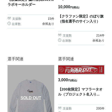
ラボキーホルダー
10,000
円(税込)
【クラファン限定】のぼり旗
支援数
15
件
（指名選手のサイン入り）
余裕あり
在庫数
支援数
214
件
余裕あり
在庫数
選手関連
選手関連
SOLD OUT
3,000
円(税込)
【200枚限定】マフラータオ
ル（プロジェクト名入り...
SOLD OUT
支援数
200
件