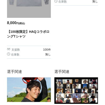
無し
在庫数
8,000
円(税込)
【100枚限定】HAQコラボロ
ングTシャツ
支援数
100
件
無し
在庫数
選手関連
選手関連