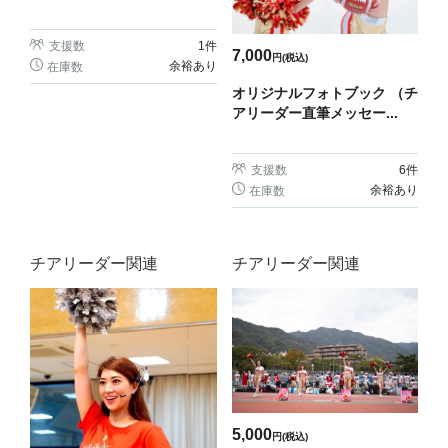
支援数
1
件
7,000
円(税込)
余裕あり
在庫数
オリジナルフォトブック （チ
アリーダー直筆メッセー...
支援数
6
件
余裕あり
在庫数
チアリーダー関連
チアリーダー関連
5,000
円(税込)