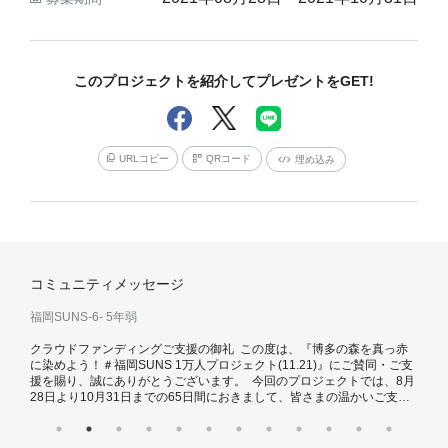
このプロジェクトを紹介してプレゼントをGET!
URLコピー
QRコード
埋め込み
コミュニティメッセージ
福岡SUNS-6-
5年弱
おか
録頂き
クラウドファンディングご支援の御礼 この度は、『博多の森を真っ赤
応援
ォーム
に染めよう！＃福岡SUNS 1万人プロジェクト(11.21)』にご賛同・ご支
以下よ
援を賜り、誠にありがとうございます。 今回のプロジェクトでは、8月
2種類
28日より10月31日までの65日間におきまして、皆さまの温かいご支
月5
援・ご協力を賜り本当にありがとうございます。 895件のご支援、総額
7,038,500円（2021年11月1日時点）のご支援を賜り、スタート当初の
第1目標である150万円を大幅に上回り、第4目標まで目標達成すること