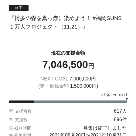
終了
『博多の森を真っ赤に染めよう！ #福岡SUNS
１万人プロジェクト（11.21）』
現在の支援金額
7,046,500
円
NEXT GOAL
7,000,000
円
(第一目標金額
1,500,000
円)
469
% Funded
617
人
支援者数
896
件
支援数
募集は終了しました
残り時間
2021年08月28日
〜
2021年10月31日
募集期間