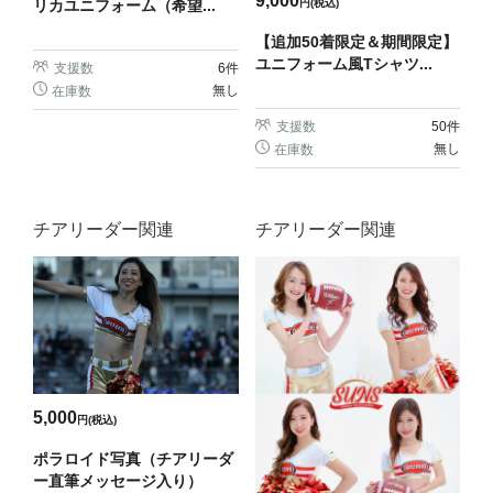
9,000
リカユニフォーム（希望...
円(税込)
【追加50着限定＆期間限定】
ユニフォーム風Tシャツ...
支援数
6
件
無し
在庫数
支援数
50
件
無し
在庫数
チアリーダー関連
チアリーダー関連
5,000
円(税込)
ポラロイド写真（チアリーダ
ー直筆メッセージ入り）